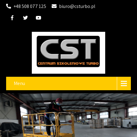
+48 508 077 125
biuro@csturbo.pl
Menu