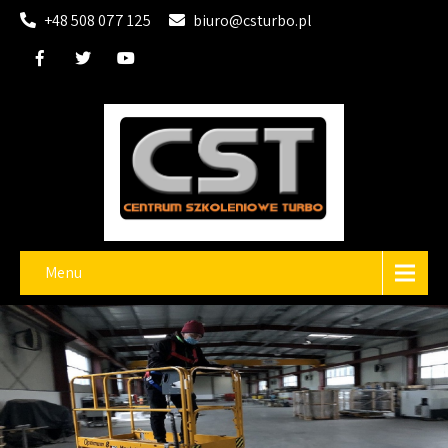
+48 508 077 125
biuro@csturbo.pl
Menu