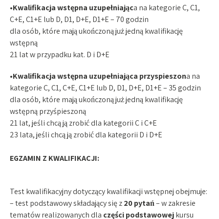
•Kwalifikacja wstępna uzupełniając
a na kategorie C, C1,
C+E, C1+E lub D, D1, D+E, D1+E – 70 godzin
dla osób, które mają ukończoną już jedną kwalifikację
wstępną
21 lat w przypadku kat. D i D+E
•Kwalifikacja wstępna uzupełniająca przyspieszon
a na
kategorie C, C1, C+E, C1+E lub D, D1, D+E, D1+E – 35 godzin
dla osób, które mają ukończoną już jedną kwalifikację
wstępną przyśpieszoną
21 lat, jeśli chcą ją zrobić dla kategorii C i C+E
23 lata, jeśli chcą ją zrobić dla kategorii D i D+E
EGZAMIN Z KWALIFIKACJI:
Test kwalifikacyjny dotyczący kwalifikacji wstępnej obejmuje:
– test podstawowy składający się z
20 pytań
– w zakresie
tematów realizowanych dla
części podstawowej
kursu