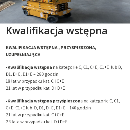
Kwalifikacja wstępna
KWALIFIKACJA WSTĘPNA , PRZYSPIESZONA,
UZUPEŁNIAJĄCA
•Kwalifikacja wstępna
na kategorie C, C1, C+E, C1+E lub D,
D1, D+E, D1+E – 280 godzin
18 lat w przypadku kat. C i C+E
21 lat w przypadku kat. D i D+E
•Kwalifikacja wstępna przyśpieszon
a na kategorie C, C1,
C+E, C1+E lub D, D1, D+E, D1+E – 140 godzin
21 lat w przypadku kat. C i C+E
23 lata w przypadku kat. D i D+E