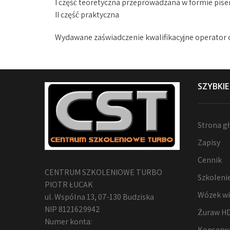
I część teoretyczna przeprowadzana w formie pis
II część praktyczna
Wydawane zaświadczenie kwalifikacyjne operator o
SZYBKIE
Strona g
Zapisy
Cennik
CENTRUM SZKOLENIOWE TURBO
Szkoleni
PIOTR ŁUCAK
Wózek w
ul. Wspólna 13, 07-130 Budziska
NIP 8121629942
Żuraw H
Numer konta:
Konserw