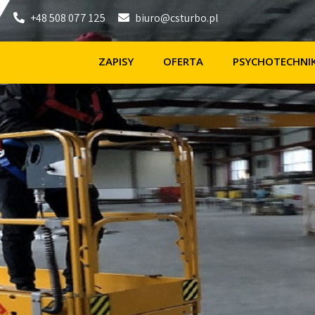
+48 508 077 125
biuro@csturbo.pl
ZAPISY
OFERTA
PSYCHOTECHNI